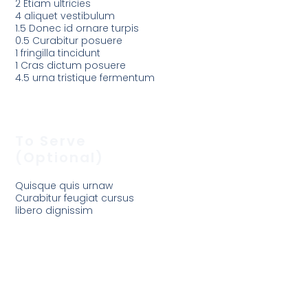
2 Etiam ultricies
4 aliquet vestibulum
1.5 Donec id ornare turpis
0.5 Curabitur posuere
1 fringilla tincidunt
1 Cras dictum posuere
4.5 urna tristique fermentum
To Serve
(optional)
Quisque quis urnaw
Curabitur feugiat cursus
libero dignissim